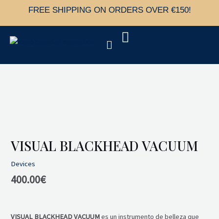
Skip
FREE SHIPPING ON ORDERS OVER €150!
to
content
Menu
Visual
Blackhead
Vacuum
quantity
VISUAL BLACKHEAD VACUUM
Devices
400.00
€
VISUAL BLACKHEAD VACUUM
es un instrumento de belleza que