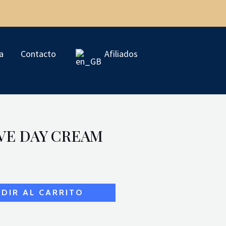
F
I
a
Contacto
Afiliados
a
n
c
s
e
t
VE DAY CREAM
b
a
o
g
o
r
DIR AL CARRITO
k
a