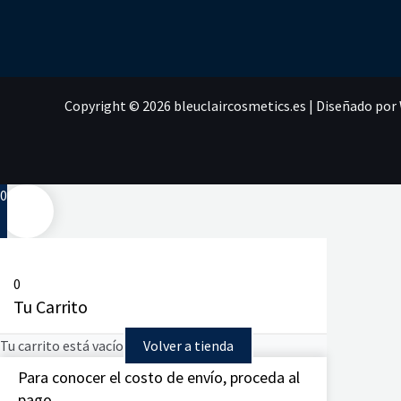
Copyright © 2026 bleuclaircosmetics.es | Diseñado po
0
0
Tu Carrito
Tu carrito está vacío
Volver a tienda
Para conocer el costo de envío, proceda al
pago.