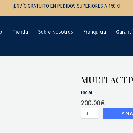
¡ENVÍO GRATUITO EN PEDIDOS SUPERIORES A 150 €!
io
Tienda
Sobre Nosotros
Franquicia
Garantí
MULTI ACTI
Multi
Active
Facial
Day
Cream
200.00
€
cantidad
AÑA