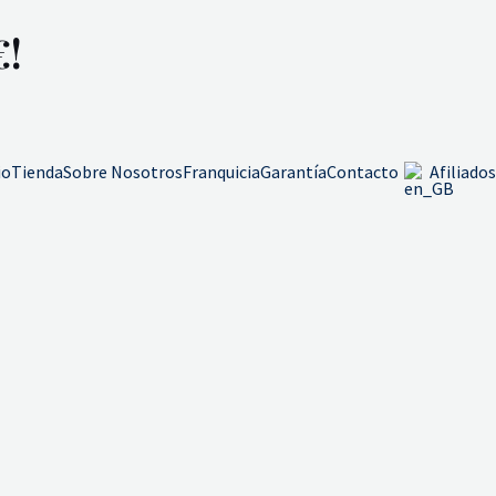
€!
io
Tienda
Sobre Nosotros
Franquicia
Garantía
Contacto
Afiliados