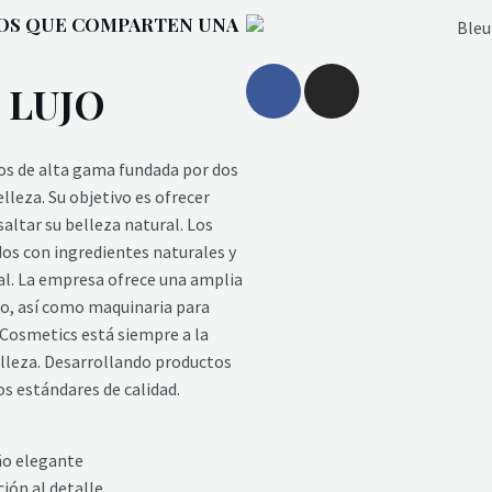
NOS QUE COMPARTEN UNA
F
I
 LUJO
a
n
c
s
e
t
os de alta gama fundada por dos
b
a
leza. Su objetivo es ofrecer
o
g
altar su belleza natural. Los
o
r
os con ingredientes naturales y
k
a
ual. La empresa ofrece una amplia
m
po, así como maquinaria para
r Cosmetics está siempre a la
belleza. Desarrollando productos
s estándares de calidad.
ño elegante
ión al detalle